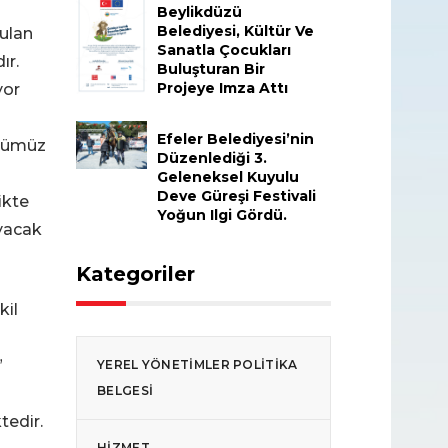
Beylikdüzü
Belediyesi, Kültür Ve
rulan
Sanatla Çocukları
ır.
Buluşturan Bir
Projeye Imza Attı
yor
Efeler Belediyesi’nin
örümüz
Düzenlediği 3.
Geleneksel Kuyulu
Deve Güreşi Festivali
ikte
Yoğun Ilgi Gördü.
ayacak
Kategoriler
kil
”
YEREL YÖNETIMLER POLITIKA
BELGESI
tedir.
HIZMET