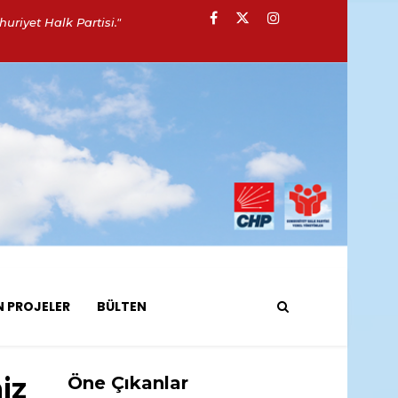
uriyet Halk Partisi."
N PROJELER
BÜLTEN
iz
Öne Çıkanlar