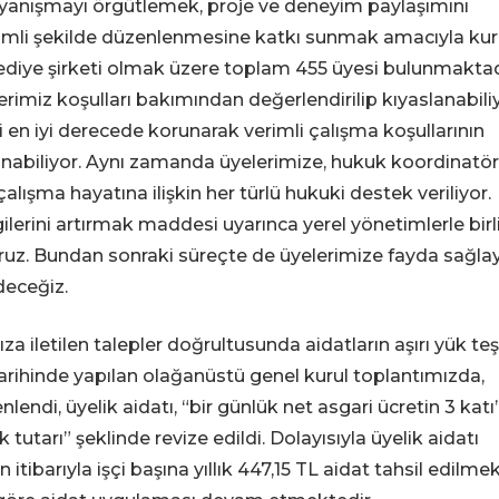
ayanışmayı örgütlemek, proje ve deneyim paylaşımını
erimli şekilde düzenlenmesine katkı sunmak amacıyla ku
ediye şirketi olmak üzere toplam 455 üyesi bulunmaktad
erimiz koşulları bakımından değerlendirilip kıyaslanabili
en iyi derecede korunarak verimli çalışma koşullarının
anabiliyor. Aynı zamanda üyelerimize, hukuk koordinat
lışma hayatına ilişkin her türlü hukuki destek veriliyor.
gilerini artırmak maddesi uyarınca yerel yönetimlerle birl
ruz. Bundan sonraki süreçte de üyelerimize fayda sağl
eceğiz.
 iletilen talepler doğrultusunda aidatların aşırı yük teş
rihinde yapılan olağanüstü genel kurul toplantımızda,
ndi, üyelik aidatı, “bir günlük net asgari ücretin 3 katı
 tutarı” şeklinde revize edildi. Dolayısıyla üyelik aidatı
n itibarıyla işçi başına yıllık 447,15 TL aidat tahsil edilmek