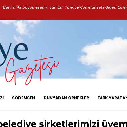
"Benim iki büyük eserim var; biri Türkiye Cumhuriyet'i diğeri Cumh
ZI
SODEMSEN
DÜNYADAN ÖRNEKLER
FARK YARATA
belediye şirketlerimizi üyem