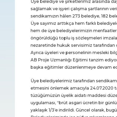
Üye belediye ve şirketlerimiz arasında d
sağlamak ve işyeri çalışma şartlarının v
sendikamızın hâlen 273 belediye, 182 bel
Üye sayımız arttıkça hem farklı belediyel
hem de üye belediyelerimizin menfaatleri 
öngörüldüğü toplu iş sözleşmeleri imzal
nezaretinde hukuk servisimiz tarafından ça
Ayrıca üyeleri ve personelinin mesleki bil
AB Proje Uzmanlığı Eğitimi tanzim ediyo
başka eğitimler düzenlenmeye devam ed
Üye belediyelerimiz tarafından sendikamıza
etmesini önlemek amacıyla 24.07.2020 ta
tüzüğümüzün üyelik aidatı maddesi düzenle
uygulaması, “brüt asgari ücretin bir günlük
yaklaşık 1/3’e indirildi. Güncel olarak, bugü