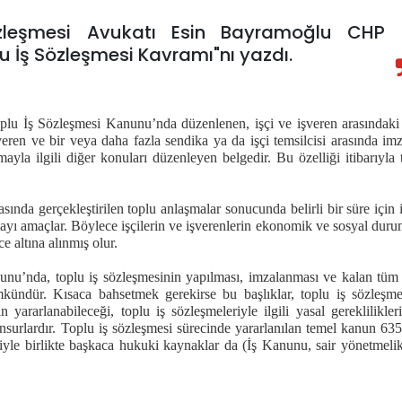
leşmesi Avukatı Esin Bayramoğlu CHP
u İş Sözleşmesi Kavramı"nı yazdı.
oplu İş Sözleşmesi Kanunu’nda düzenlenen, işçi ve işveren arasındaki
şveren ve bir veya daha fazla sendika ya da işçi temsilcisi arasında im
şmayla ilgili diğer konuları düzenleyen belgedir. Bu özelliği itibarıyla 
rasında gerçekleştirilen toplu anlaşmalar sonucunda belirli bir süre için i
mayı amaçlar. Böylece işçilerin ve işverenlerin ekonomik ve sosyal duru
ce altına alınmış olur.
unu’nda, toplu iş sözleşmesinin yapılması, imzalanması ve kalan tüm
mkündür. Kısaca bahsetmek gerekirse bu başlıklar, toplu iş sözleşme
yararlanabileceği, toplu iş sözleşmeleriyle ilgili yasal gereklilikler
nsurlardır. Toplu iş sözleşmesi sürecinde yararlanılan temel kanun 635
yle birlikte başkaca hukuki kaynaklar da (İş Kanunu, sair yönetmelik