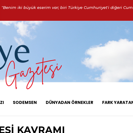
"Benim iki büyük eserim var; biri Türkiye Cumhuriyet'i diğeri Cumh
ZI
SODEMSEN
DÜNYADAN ÖRNEKLER
FARK YARATA
ESİ KAVRAMI