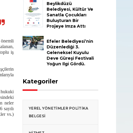
Beylikdüzü
Belediyesi, Kültür Ve
Sanatla Çocukları
Buluşturan Bir
Projeye Imza Attı
 önemli
Efeler Belediyesi’nin
zalanan,
Düzenlediği 3.
toplu iş
Geleneksel Kuyulu
Deve Güreşi Festivali
Yoğun Ilgi Gördü.
şçilerin
mlarıyla
Kategoriler
 hukuki
sindeki
in neler
YEREL YÖNETIMLER POLITIKA
6 sayılı
ler vs.)
BELGESI
HIZMET