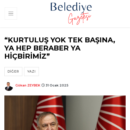
“KURTULUŞ YOK TEK BAŞINA,
YA HEP BERABER YA
HİÇBİRİMİZ”
DIĞER
YAZI
Gökan ZEYBEK
31 Ocak 2025