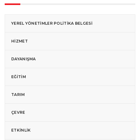
YEREL YÖNETIMLER POLITIKA BELGESI
HIZMET
DAYANIŞMA
EĞITIM
TARIM
ÇEVRE
ETKINLIK