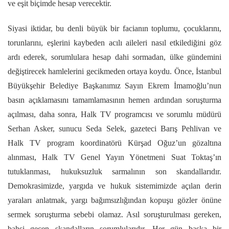
ve eşit biçimde hesap verecektir.
Siyasi iktidar, bu denli büyük bir facianın toplumu, çocuklarını,
torunlarını, eşlerini kaybeden acılı aileleri nasıl etkilediğini göz
ardı ederek, sorumlulara hesap dahi sormadan, ülke gündemini
değiştirecek hamlelerini gecikmeden ortaya koydu. Önce, İstanbul
Büyükşehir Belediye Başkanımız Sayın Ekrem İmamoğlu’nun
basın açıklamasını tamamlamasının hemen ardından soruşturma
açılması, daha sonra, Halk TV programcısı ve sorumlu müdürü
Serhan Asker, sunucu Seda Selek, gazeteci Barış Pehlivan ve
Halk TV program koordinatörü Kürşad Oğuz’un gözaltına
alınması, Halk TV Genel Yayın Yönetmeni Suat Toktaş’ın
tutuklanması, hukuksuzluk sarmalının son skandallarıdır.
Demokrasimizde, yargıda ve hukuk sistemimizde açılan derin
yaraları anlatmak, yargı bağımsızlığından kopuşu gözler önüne
sermek soruşturma sebebi olamaz. Asıl soruşturulması gereken,
bahsi geçen skandalların sorumlularıdır. Her gün başka bir