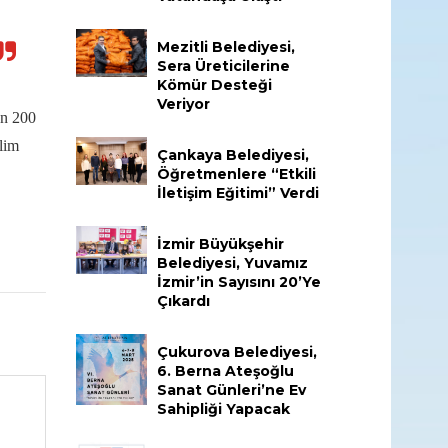
Mezitli Belediyesi,
Sera Üreticilerine
Kömür Desteği
Veriyor
on 200
slim
Çankaya Belediyesi,
Öğretmenlere “Etkili
İletişim Eğitimi” Verdi
İzmir Büyükşehir
Belediyesi, Yuvamız
İzmir’in Sayısını 20’ye
Çıkardı
Çukurova Belediyesi,
6. Berna Ateşoğlu
Sanat Günleri’ne Ev
Sahipliği Yapacak