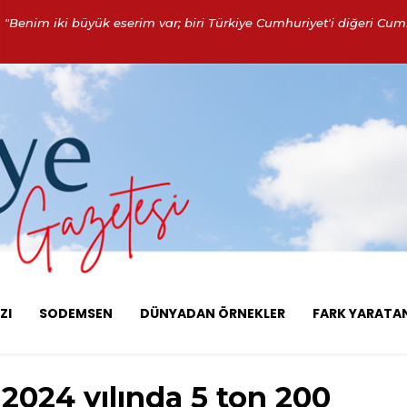
"Benim iki büyük eserim var; biri Türkiye Cumhuriyet'i diğeri Cumh
ZI
SODEMSEN
DÜNYADAN ÖRNEKLER
FARK YARATA
 2024 yılında 5 ton 200