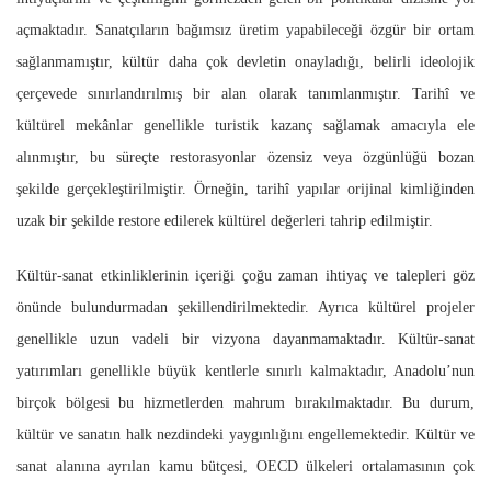
açmaktadır. Sanatçıların bağımsız üretim yapabileceği özgür bir ortam
sağlanmamıştır, kültür daha çok devletin onayladığı, belirli ideolojik
çerçevede sınırlandırılmış bir alan olarak tanımlanmıştır. Tarihî ve
kültürel mekânlar genellikle turistik kazanç sağlamak amacıyla ele
alınmıştır, bu süreçte restorasyonlar özensiz veya özgünlüğü bozan
şekilde gerçekleştirilmiştir. Örneğin, tarihî yapılar orijinal kimliğinden
uzak bir şekilde restore edilerek kültürel değerleri tahrip edilmiştir.
Kültür-sanat etkinliklerinin içeriği çoğu zaman ihtiyaç ve talepleri göz
önünde bulundurmadan şekillendirilmektedir. Ayrıca kültürel projeler
genellikle uzun vadeli bir vizyona dayanmamaktadır. Kültür-sanat
yatırımları genellikle büyük kentlerle sınırlı kalmaktadır, Anadolu’nun
birçok bölgesi bu hizmetlerden mahrum bırakılmaktadır. Bu durum,
kültür ve sanatın halk nezdindeki yaygınlığını engellemektedir. Kültür ve
sanat alanına ayrılan kamu bütçesi, OECD ülkeleri ortalamasının çok