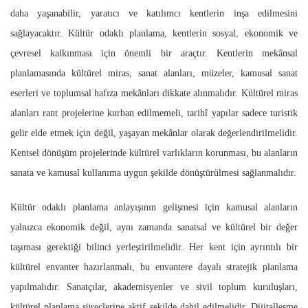
daha yaşanabilir, yaratıcı ve katılımcı kentlerin inşa edilmesini
sağlayacaktır. Kültür odaklı planlama, kentlerin sosyal, ekonomik ve
çevresel kalkınması için önemli bir araçtır. Kentlerin mekânsal
planlamasında kültürel miras, sanat alanları, müzeler, kamusal sanat
eserleri ve toplumsal hafıza mekânları dikkate alınmalıdır. Kültürel miras
alanları rant projelerine kurban edilmemeli, tarihî yapılar sadece turistik
gelir elde etmek için değil, yaşayan mekânlar olarak değerlendirilmelidir.
Kentsel dönüşüm projelerinde kültürel varlıkların korunması, bu alanların
sanata ve kamusal kullanıma uygun şekilde dönüştürülmesi sağlanmalıdır.
Kültür odaklı planlama anlayışının gelişmesi için kamusal alanların
yalnızca ekonomik değil, aynı zamanda sanatsal ve kültürel bir değer
taşıması gerektiği bilinci yerleştirilmelidir. Her kent için ayrıntılı bir
kültürel envanter hazırlanmalı, bu envantere dayalı stratejik planlama
yapılmalıdır. Sanatçılar, akademisyenler ve sivil toplum kuruluşları,
kültürel planlama süreçlerine aktif şekilde dahil edilmelidir. Dijitalleşme