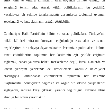
etnik, dinî ve kültürel kimliklerin tarih boyunca birlikte yaşadığı bir
zenginliği temsil eder. Ancak kültür politikalarının bu çeşitliliği
kucaklayıcı bir şekilde tasarlanmadığı durumlarda toplumsal uyumun
zedelendiği ve kutuplaşmanın arttığı görülebilir.
Cumhuriyet Halk Partisi’nin kültür ve sanat politikaları, Türkiye’nin
köklü kültürel mirasını koruyan, çoğulculuğu esas alan ve sanatı
özgürleştiren bir anlayışa dayanmaktadır. Partimizin politikaları, kültür-
sanat etkinliklerine toplumun her kesiminin eşit şekilde erişimini
sağlamak, sanatı yalnızca belirli merkezlerde değil, kırsal alanlarda ve
küçük yerleşim yerlerinde de desteklemek, özellikle belediyeler
aracılığıyla kültür-sanat etkinliklerini toplumun her kesimine
ulaştırmaktır. Sanatçıların bağımsız ve özgür bir şekilde çalışmalarını
sağlayarak, sansüre karşı çıkarak, yaratıcı özgürlüğün güvence altına
alındığı bir ortam yaratmaktır.