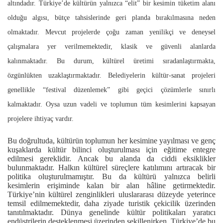
altındadır. Türkiye’de kültürün yalnızca “elit” bir kesimin tüketim alanı
olduğu algısı, bütçe tahsislerinde geri planda bırakılmasına neden
olmaktadır. Mevcut projelerde çoğu zaman yenilikçi ve deneysel
çalışmalara yer verilmemektedir, klasik ve güvenli alanlarda
kalınmaktadır. Bu durum, kültürel üretimi sıradanlaştırmakta,
özgünlükten uzaklaştırmaktadır. Belediyelerin kültür-sanat projeleri
genellikle “festival düzenlemek” gibi geçici çözümlerle sınırlı
kalmaktadır. Oysa uzun vadeli ve toplumun tüm kesimlerini kapsayan
projelere ihtiyaç vardır.
Bu doğrultuda, kültürün toplumun her kesimine yayılması ve genç
kuşaklarda kültür bilinci oluşturulması için eğitime entegre
edilmesi gereklidir. Ancak bu alanda da ciddi eksiklikler
bulunmaktadır. Halkın kültürel süreçlere katılımını artıracak bir
politika oluşturulmamıştır. Bu da kültürü yalnızca belirli
kesimlerin erişiminde kalan bir alan hâline getirmektedir.
Türkiye’nin kültürel zenginlikleri uluslararası düzeyde yeterince
temsil edilmemektedir, daha ziyade turistik çekicilik üzerinden
tanıtılmaktadır. Dünya genelinde kültür politikaları yaratıcı
endüstrilerin desteklenmesi üzerinden şekillenirken, Türkiye’de bu