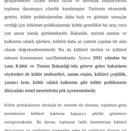
geliştirmekten ziyade kendi siyasi ve ideolojik düşüncelerini
topluma dayatmaya yönelik kurulmuştur. Turizmin ekonomik
getirisi, kültür politikalarından daha hızlı ve görünür sonuçlar
verdiği için hükümet politikalarında kültür genellikle bir araç veya
yan unsur olarak görülmektedir. Bakanlık, turizmi tanıtım ve
kalkınma odaklı işlerken, kültürü daha az yatırım yapılan bir alan
olarak değerlendirmektedir. Bu da kültürel üretimi ve kültürel
mirasın korunmasını zayıflatmaktadır. Ayrıca
2002 yılından bu
yana Kültür ve Turizm Bakanlığı’nda göreve gelen bakanların
söylemleri de kültür endüstrileri, sanata erişim, kültürel çeşitlilik,
yaratıcı kent, kültür odaklı kalkınma gibi kültür politikasının
dünyadaki temel meselelerini pek içermemektedir.
Kültür politikalarının ideolojik bir zeminde ele alınması, toplumun geniş
kesimlerinin kültürel haklarını kapsayıcı şekilde gözetmeyi
zorlaştırmaktadır. Bu durum, toplumun farklı kesimlerinin kültürel
ihtiyaçlarını ve çeşitliliğini görmezden gelen bir politikalar dizisine yol