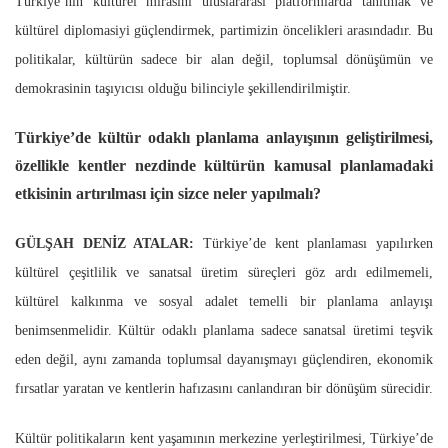
Türkiye’nin kültürel mirasını uluslararası platformlarda tanıtmak ve
kültürel diplomasiyi güçlendirmek, partimizin öncelikleri arasındadır. Bu
politikalar, kültürün sadece bir alan değil, toplumsal dönüşümün ve
demokrasinin taşıyıcısı olduğu bilinciyle şekillendirilmiştir.
Türkiye’de kültür odaklı planlama anlayışının geliştirilmesi,
özellikle kentler nezdinde kültürün kamusal planlamadaki
etkisinin artırılması için sizce neler yapılmalı?
GÜLŞAH DENİZ ATALAR:
Türkiye’de kent planlaması yapılırken
kültürel çeşitlilik ve sanatsal üretim süreçleri göz ardı edilmemeli,
kültürel kalkınma ve sosyal adalet temelli bir planlama anlayışı
benimsenmelidir. Kültür odaklı planlama sadece sanatsal üretimi teşvik
eden değil, aynı zamanda toplumsal dayanışmayı güçlendiren, ekonomik
fırsatlar yaratan ve kentlerin hafızasını canlandıran bir dönüşüm sürecidir.
Kültür politikaların kent yaşamının merkezine yerleştirilmesi, Türkiye’de