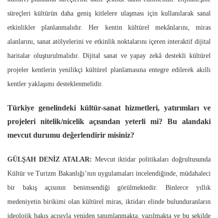
süreçleri kültürün daha geniş kitlelere ulaşması için kullanılarak sanal
etkinlikler planlanmalıdır. Her kentin kültürel mekânlarını, miras
alanlarını, sanat atölyelerini ve etkinlik noktalarını içeren interaktif dijital
haritalar oluşturulmalıdır. Dijital sanat ve yapay zekâ destekli kültürel
projeler kentlerin yenilikçi kültürel planlamasına entegre edilerek akıllı
kentler yaklaşımı desteklenmelidir.
Türkiye genelindeki kültür-sanat hizmetleri, yatırımları ve
projeleri nitelik/nicelik açısından yeterli mi? Bu alandaki
mevcut durumu değerlendirir misiniz?
GÜLŞAH DENİZ ATALAR:
Mevcut iktidar politikaları doğrultusunda
Kültür ve Turizm Bakanlığı’nın uygulamaları incelendiğinde, müdahaleci
bir bakış açısının benimsendiği görülmektedir. Binlerce yıllık
medeniyetin birikimi olan kültürel miras, iktidarı elinde bulunduranların
ideolojik bakış açısıyla yeniden tanımlanmakta, yazılmakta ve bu şekilde