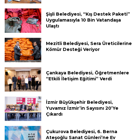
Şişli Belediyesi, “Kış Destek Paketi”
Uygulamasıyla 10 Bin Vatandaşa
Ulaştı
Mezitli Belediyesi, Sera Üreticilerine
Kömür Desteği Veriyor
Çankaya Belediyesi, Öğretmenlere
“Etkili İletişim Eğitimi” Verdi
İzmir Büyükşehir Belediyesi,
Yuvamız İzmir’in Sayısını 20’ye
Çıkardı
Çukurova Belediyesi, 6. Berna
Ateşoğlu Sanat Günleri’ne Ev