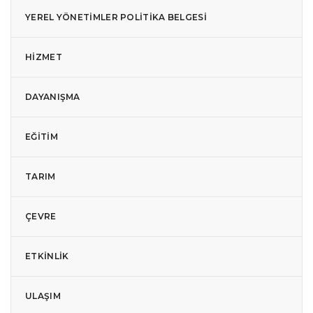
YEREL YÖNETIMLER POLITIKA BELGESI
HIZMET
DAYANIŞMA
EĞITIM
TARIM
ÇEVRE
ETKINLIK
ULAŞIM