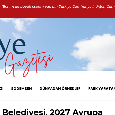
"Benim iki büyük eserim var; biri Türkiye Cumhuriyet'i diğeri Cumh
ZI
SODEMSEN
DÜNYADAN ÖRNEKLER
FARK YARATA
 Belediyesi, 2027 Avrupa