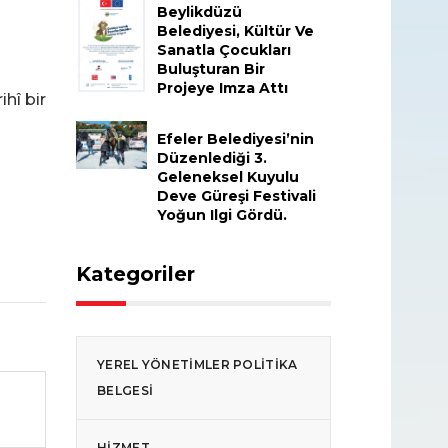
Beylikdüzü
Belediyesi, Kültür Ve
Sanatla Çocukları
Buluşturan Bir
Projeye Imza Attı
hî bir
Efeler Belediyesi’nin
Düzenlediği 3.
Geleneksel Kuyulu
Deve Güreşi Festivali
Yoğun Ilgi Gördü.
Kategoriler
YEREL YÖNETIMLER POLITIKA
BELGESI
HIZMET