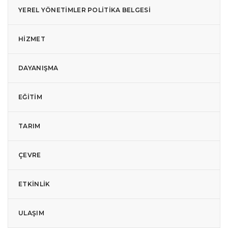
YEREL YÖNETIMLER POLITIKA BELGESI
HIZMET
DAYANIŞMA
EĞITIM
TARIM
ÇEVRE
ETKINLIK
ULAŞIM